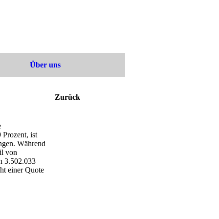
Über uns
Zurück
e
Prozent, ist
gangen. Während
il von
on 3.502.033
ht einer Quote