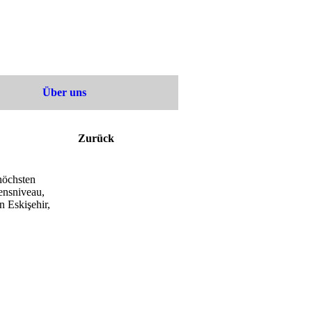
Über uns
Zurück
höchsten
ensniveau,
 Eskişehir,