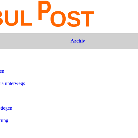
Archiv
sen
ia unterwegs
tiegen
rung