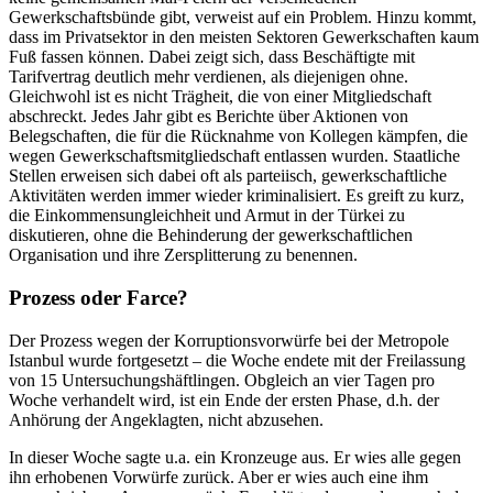
Gewerkschaftsbünde gibt, verweist auf ein Problem. Hinzu kommt,
dass im Privatsektor in den meisten Sektoren Gewerkschaften kaum
Fuß fassen können. Dabei zeigt sich, dass Beschäftigte mit
Tarifvertrag deutlich mehr verdienen, als diejenigen ohne.
Gleichwohl ist es nicht Trägheit, die von einer Mitgliedschaft
abschreckt. Jedes Jahr gibt es Berichte über Aktionen von
Belegschaften, die für die Rücknahme von Kollegen kämpfen, die
wegen Gewerkschaftsmitgliedschaft entlassen wurden. Staatliche
Stellen erweisen sich dabei oft als parteiisch, gewerkschaftliche
Aktivitäten werden immer wieder kriminalisiert. Es greift zu kurz,
die Einkommensungleichheit und Armut in der Türkei zu
diskutieren, ohne die Behinderung der gewerkschaftlichen
Organisation und ihre Zersplitterung zu benennen.
Prozess oder Farce?
Der Prozess wegen der Korruptionsvorwürfe bei der Metropole
Istanbul wurde fortgesetzt – die Woche endete mit der Freilassung
von 15 Untersuchungshäftlingen. Obgleich an vier Tagen pro
Woche verhandelt wird, ist ein Ende der ersten Phase, d.h. der
Anhörung der Angeklagten, nicht abzusehen.
In dieser Woche sagte u.a. ein Kronzeuge aus. Er wies alle gegen
ihn erhobenen Vorwürfe zurück. Aber er wies auch eine ihm