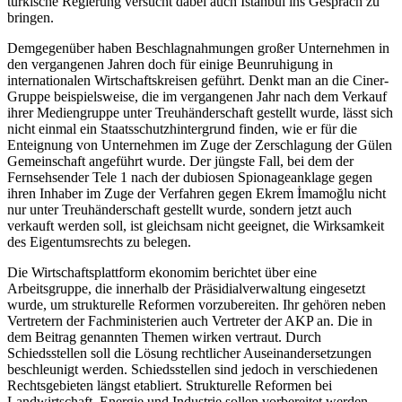
türkische Regierung versucht dabei auch Istanbul ins Gespräch zu
bringen.
Demgegenüber haben Beschlagnahmungen großer Unternehmen in
den vergangenen Jahren doch für einige Beunruhigung in
internationalen Wirtschaftskreisen geführt. Denkt man an die Ciner-
Gruppe beispielsweise, die im vergangenen Jahr nach dem Verkauf
ihrer Mediengruppe unter Treuhänderschaft gestellt wurde, lässt sich
nicht einmal ein Staatsschutzhintergrund finden, wie er für die
Enteignung von Unternehmen im Zuge der Zerschlagung der Gülen
Gemeinschaft angeführt wurde. Der jüngste Fall, bei dem der
Fernsehsender Tele 1 nach der dubiosen Spionageanklage gegen
ihren Inhaber im Zuge der Verfahren gegen Ekrem İmamoğlu nicht
nur unter Treuhänderschaft gestellt wurde, sondern jetzt auch
verkauft werden soll, ist gleichsam nicht geeignet, die Wirksamkeit
des Eigentumsrechts zu belegen.
Die Wirtschaftsplattform ekonomim berichtet über eine
Arbeitsgruppe, die innerhalb der Präsidialverwaltung eingesetzt
wurde, um strukturelle Reformen vorzubereiten. Ihr gehören neben
Vertretern der Fachministerien auch Vertreter der AKP an. Die in
dem Beitrag genannten Themen wirken vertraut. Durch
Schiedsstellen soll die Lösung rechtlicher Auseinandersetzungen
beschleunigt werden. Schiedsstellen sind jedoch in verschiedenen
Rechtsgebieten längst etabliert. Strukturelle Reformen bei
Landwirtschaft, Energie und Industrie sollen vorbereitet werden –