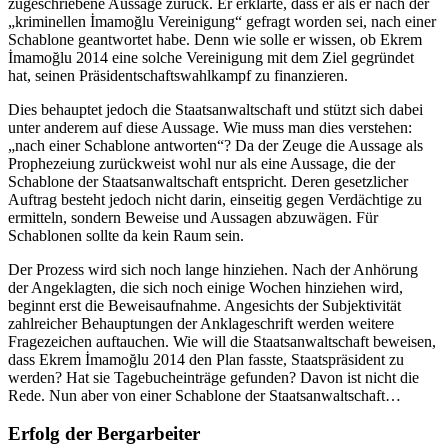
zugeschriebene Aussage zurück. Er erklärte, dass er als er nach der
„kriminellen İmamoğlu Vereinigung“ gefragt worden sei, nach einer
Schablone geantwortet habe. Denn wie solle er wissen, ob Ekrem
İmamoğlu 2014 eine solche Vereinigung mit dem Ziel gegründet
hat, seinen Präsidentschaftswahlkampf zu finanzieren.
Dies behauptet jedoch die Staatsanwaltschaft und stützt sich dabei
unter anderem auf diese Aussage. Wie muss man dies verstehen:
„nach einer Schablone antworten“? Da der Zeuge die Aussage als
Prophezeiung zurückweist wohl nur als eine Aussage, die der
Schablone der Staatsanwaltschaft entspricht. Deren gesetzlicher
Auftrag besteht jedoch nicht darin, einseitig gegen Verdächtige zu
ermitteln, sondern Beweise und Aussagen abzuwägen. Für
Schablonen sollte da kein Raum sein.
Der Prozess wird sich noch lange hinziehen. Nach der Anhörung
der Angeklagten, die sich noch einige Wochen hinziehen wird,
beginnt erst die Beweisaufnahme. Angesichts der Subjektivität
zahlreicher Behauptungen der Anklageschrift werden weitere
Fragezeichen auftauchen. Wie will die Staatsanwaltschaft beweisen,
dass Ekrem İmamoğlu 2014 den Plan fasste, Staatspräsident zu
werden? Hat sie Tagebucheinträge gefunden? Davon ist nicht die
Rede. Nun aber von einer Schablone der Staatsanwaltschaft…
Erfolg der Bergarbeiter