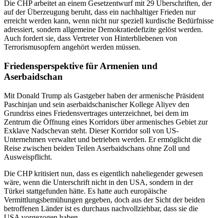
Die CHP arbeitet an einem Gesetzentwurf mit 29 Überschriften, der
auf der Überzeugung beruht, dass ein nachhaltiger Frieden nur
erreicht werden kann, wenn nicht nur speziell kurdische Bedürfnisse
adressiert, sondern allgemeine Demokratiedefizite gelöst werden.
Auch fordert sie, dass Vertreter von Hinterbliebenen von
Terrorismusopfern angehört werden müssen.
Friedensperspektive für Armenien und
Aserbaidschan
Mit Donald Trump als Gastgeber haben der armenische Präsident
Paschinjan und sein aserbaidschanischer Kollege Aliyev den
Grundriss eines Friedensvertrages unterzeichnet, bei dem im
Zentrum die Öffnung eines Korridors über armenisches Gebiet zur
Exklave Nadschevan steht. Dieser Korridor soll von US-
Unternehmen verwaltet und betrieben werden. Er ermöglicht die
Reise zwischen beiden Teilen Aserbaidschans ohne Zoll und
Ausweispflicht.
Die CHP kritisiert nun, dass es eigentlich naheliegender gewesen
wäre, wenn die Unterschrift nicht in den USA, sondern in der
Türkei stattgefunden hätte. Es hatte auch europäische
Vermittlungsbemühungen gegeben, doch aus der Sicht der beiden
betroffenen Länder ist es durchaus nachvollziehbar, dass sie die
USA vorgezogen haben.