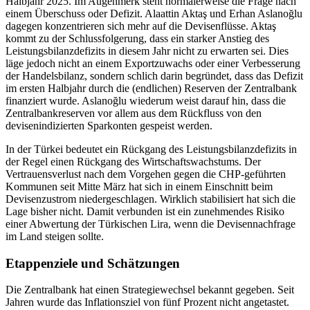
Halbjahr 2025. Im Augenmerk steht normalerweise die Frage nach
einem Überschuss oder Defizit. Alaattin Aktaş und Erhan Aslanoğlu
dagegen konzentrieren sich mehr auf die Devisenflüsse. Aktaş
kommt zu der Schlussfolgerung, dass ein starker Anstieg des
Leistungsbilanzdefizits in diesem Jahr nicht zu erwarten sei. Dies
läge jedoch nicht an einem Exportzuwachs oder einer Verbesserung
der Handelsbilanz, sondern schlich darin begründet, dass das Defizit
im ersten Halbjahr durch die (endlichen) Reserven der Zentralbank
finanziert wurde. Aslanoğlu wiederum weist darauf hin, dass die
Zentralbankreserven vor allem aus dem Rückfluss von den
devisenindizierten Sparkonten gespeist werden.
In der Türkei bedeutet ein Rückgang des Leistungsbilanzdefizits in
der Regel einen Rückgang des Wirtschaftswachstums. Der
Vertrauensverlust nach dem Vorgehen gegen die CHP-geführten
Kommunen seit Mitte März hat sich in einem Einschnitt beim
Devisenzustrom niedergeschlagen. Wirklich stabilisiert hat sich die
Lage bisher nicht. Damit verbunden ist ein zunehmendes Risiko
einer Abwertung der Türkischen Lira, wenn die Devisennachfrage
im Land steigen sollte.
Etappenziele und Schätzungen
Die Zentralbank hat einen Strategiewechsel bekannt gegeben. Seit
Jahren wurde das Inflationsziel von fünf Prozent nicht angetastet.