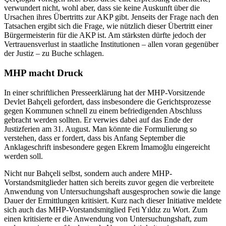
verwundert nicht, wohl aber, dass sie keine Auskunft über die
Ursachen ihres Übertritts zur AKP gibt. Jenseits der Frage nach den
Tatsachen ergibt sich die Frage, wie nützlich dieser Übertritt einer
Bürgermeisterin für die AKP ist. Am stärksten dürfte jedoch der
Vertrauensverlust in staatliche Institutionen – allen voran gegenüber
der Justiz – zu Buche schlagen.
MHP macht Druck
In einer schriftlichen Presseerklärung hat der MHP-Vorsitzende
Devlet Bahçeli gefordert, dass insbesondere die Gerichtsprozesse
gegen Kommunen schnell zu einem befriedigenden Abschluss
gebracht werden sollten. Er verwies dabei auf das Ende der
Justizferien am 31. August. Man könnte die Formulierung so
verstehen, dass er fordert, dass bis Anfang September die
Anklageschrift insbesondere gegen Ekrem İmamoğlu eingereicht
werden soll.
Nicht nur Bahçeli selbst, sondern auch andere MHP-
Vorstandsmitglieder hatten sich bereits zuvor gegen die verbreitete
Anwendung von Untersuchungshaft ausgesprochen sowie die lange
Dauer der Ermittlungen kritisiert. Kurz nach dieser Initiative meldete
sich auch das MHP-Vorstandsmitglied Feti Yıldız zu Wort. Zum
einen kritisierte er die Anwendung von Untersuchungshaft, zum