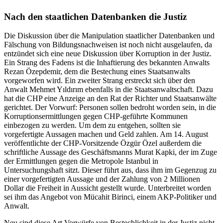
Nach den staatlichen Datenbanken die Justiz
Die Diskussion über die Manipulation staatlicher Datenbanken und
Fälschung von Bildungsnachweisen ist noch nicht ausgelaufen, da
entzündet sich eine neue Diskussion über Korruption in der Justiz.
Ein Strang des Fadens ist die Inhaftierung des bekannten Anwalts
Rezan Özepdemir, dem die Bestechung eines Staatsanwalts
vorgeworfen wird. Ein zweiter Strang erstreckt sich über den
Anwalt Mehmet Yıldırım ebenfalls in die Staatsanwaltschaft. Dazu
hat die CHP eine Anzeige an den Rat der Richter und Staatsanwälte
gerichtet. Der Vorwurf: Personen sollen bedroht worden sein, in die
Korruptionsermittlungen gegen CHP-geführte Kommunen
einbezogen zu werden. Um dem zu entgehen, sollten sie
vorgefertigte Aussagen machen und Geld zahlen. Am 14. August
veröffentlichte der CHP-Vorsitzende Özgür Özel außerdem die
schriftliche Aussage des Geschäftsmanns Murat Kapki, der im Zuge
der Ermittlungen gegen die Metropole Istanbul in
Untersuchungshaft sitzt. Dieser führt aus, dass ihm im Gegenzug zu
einer vorgefertigten Aussage und der Zahlung von 2 Millionen
Dollar die Freiheit in Aussicht gestellt wurde. Unterbreitet worden
sei ihm das Angebot von Mücahit Birinci, einem AKP-Politiker und
Anwalt.
Neu sind diese Art Vorwürfe von Bestechlichkeit in der Justiz nicht.