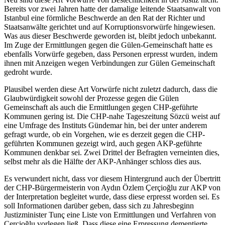
Bereits vor zwei Jahren hatte der damalige leitende Staatsanwalt von
Istanbul eine förmliche Beschwerde an den Rat der Richter und
Staatsanwälte gerichtet und auf Korruptionsvorwürfe hingewiesen.
Was aus dieser Beschwerde geworden ist, bleibt jedoch unbekannt.
Im Zuge der Ermittlungen gegen die Gülen-Gemeinschaft hatte es
ebenfalls Vorwürfe gegeben, dass Personen erpresst wurden, indem
ihnen mit Anzeigen wegen Verbindungen zur Gülen Gemeinschaft
gedroht wurde.
Plausibel werden diese Art Vorwürfe nicht zuletzt dadurch, dass die
Glaubwürdigkeit sowohl der Prozesse gegen die Gülen
Gemeinschaft als auch die Ermittlungen gegen CHP-geführte
Kommunen gering ist. Die CHP-nahe Tageszeitung Sözcü weist auf
eine Umfrage des Instituts Gündemar hin, bei der unter anderem
gefragt wurde, ob ein Vorgehen, wie es derzeit gegen die CHP-
geführten Kommunen gezeigt wird, auch gegen AKP-geführte
Kommunen denkbar sei. Zwei Drittel der Befragten verneinten dies,
selbst mehr als die Hälfte der AKP-Anhänger schloss dies aus.
Es verwundert nicht, dass vor diesem Hintergrund auch der Übertritt
der CHP-Bürgermeisterin von Aydın Özlem Çerçioğlu zur AKP von
der Interpretation begleitet wurde, dass diese erpresst worden sei. Es
soll Informationen darüber geben, dass sich zu Jahresbeginn
Justizminister Tunç eine Liste von Ermittlungen und Verfahren von
Çerçioğlu vorlegen ließ. Dass diese eine Erpressung dementierte,